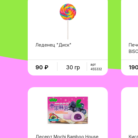
Леденец "Диск"
Печ
BIS
в корзину
арт
90 ₽
30 гр
190
455332
Десерт Mochi Bamboo House
Кис