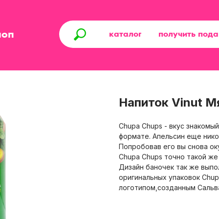
шоп
каталог
получить под
Напиток Vinut 
Chupa Chups - вкус знакомы
формате. Апельсин еще нико
Попробовав его вы снова ок
Chupa Chups точно такой же 
Дизайн баночек так же выпо
оригинальных упаковок Chup
логотипом,созданным Сальв