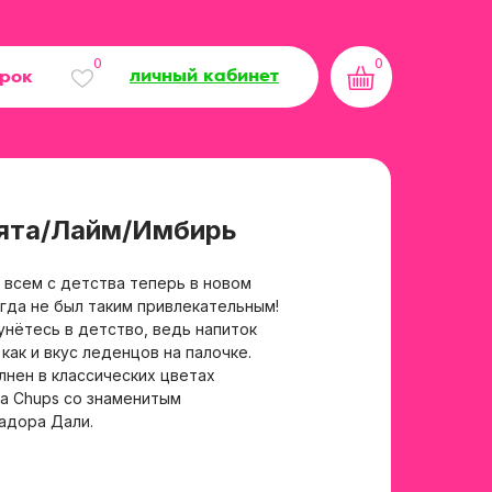
0
0
личный кабинет
арок
Мята/Лайм/Имбирь
й всем с детства теперь в новом
гда не был таким привлекательным!
унётесь в детство, ведь напиток
как и вкус леденцов на палочке.
лнен в классических цветах
a Chups со знаменитым
адора Дали.