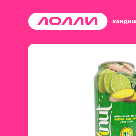
кэнди