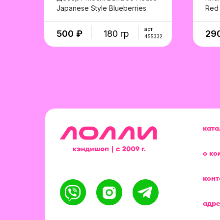
Japanese Style Blueberries
Red
в корзину
арт
500 ₽
180 гр
29
455332
ката
о ко
конт
адре