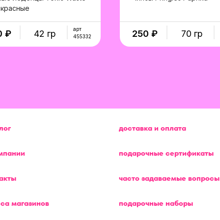
 красные
в корзину
в корзину
арт
0 ₽
42 гр
250 ₽
70 гр
455332
лог
доставка и оплата
мпании
подарочные сертификаты
акты
часто задаваемые вопросы
са магазинов
подарочные наборы