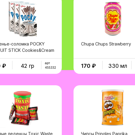
енье-соломка POCKY
Chupa Chups Strawberry
CUIT STICK Cookies&Cream
в корзину
в корзину
арт
 ₽
42 гр
170 ₽
330 мл
455332
лые леденцы Toxic Waste
Чипсы Pringles Paprika