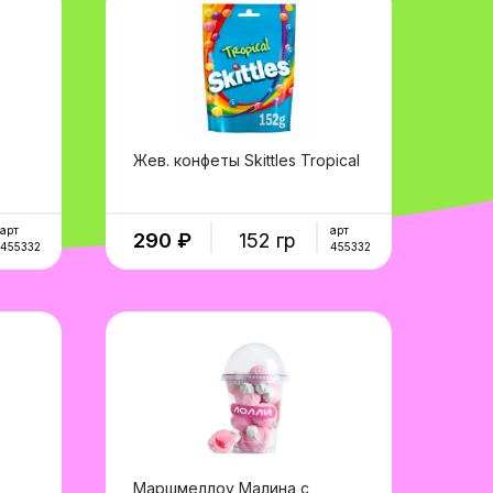
Жев. конфеты Skittles Tropical
в корзину
арт
арт
290 ₽
152 гр
455332
455332
Маршмеллоу Малина с