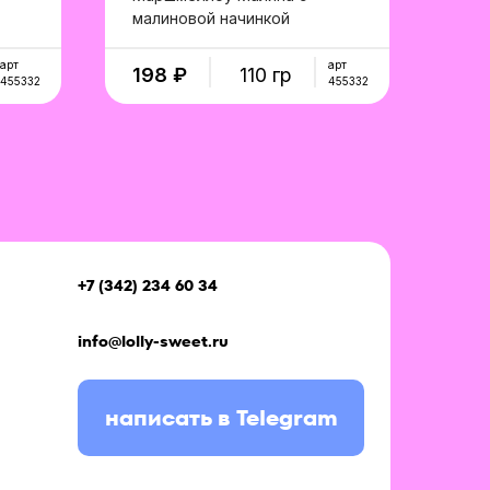
малиновой начинкой
в корзину
арт
арт
198 ₽
110 гр
455332
455332
+7 (342) 234 60 34
info@lolly-sweet.ru
написать в Telegram