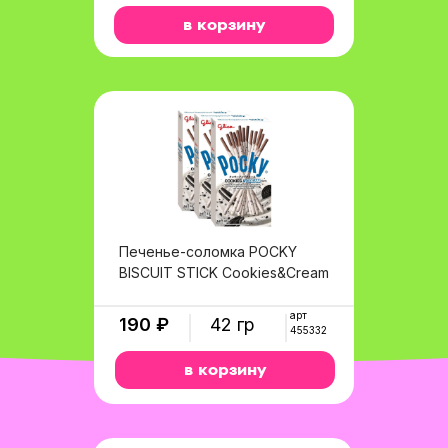
в корзину
Печенье-соломка POCKY
BISCUIT STICK Cookies&Cream
арт
190 ₽
42 гр
455332
в корзину