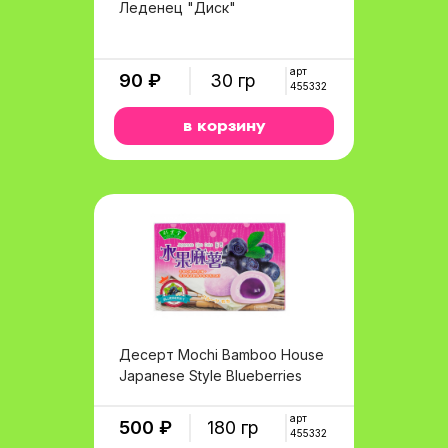
Леденец "Диск"
арт
90 ₽
30 гр
455332
в корзину
Десерт Mochi Bamboo House
Japanese Style Blueberries
арт
500 ₽
180 гр
455332