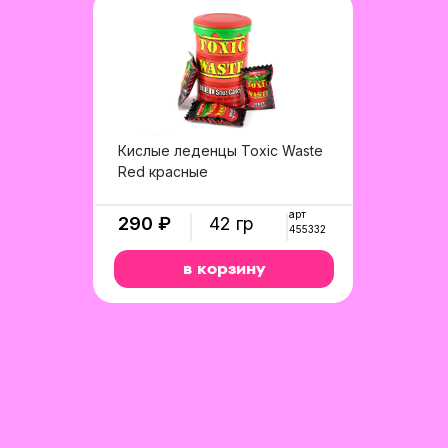
Кислые леденцы Toxic Waste
Red красные
арт
290 ₽
42 гр
455332
в корзину